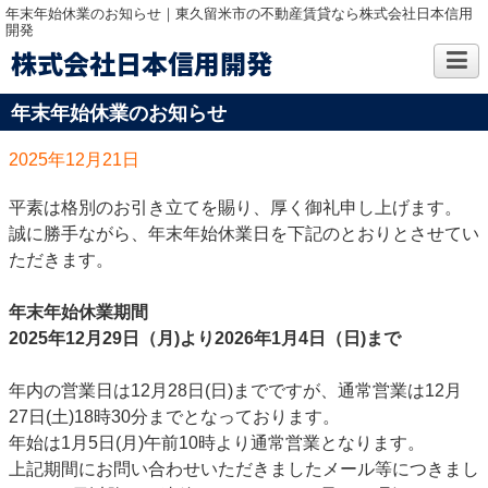
年末年始休業のお知らせ｜東久留米市の不動産賃貸なら株式会社日本信用
開発
株式会社日本信用開発
年末年始休業のお知らせ
2025年12月21日
平素は格別のお引き立てを賜り、厚く御礼申し上げます。
誠に勝手ながら、年末年始休業日を下記のとおりとさせてい
ただきます。
年末年始休業期間
2025
年
12
月
29
日（月
)
より
2026
年
1
月
4
日（日
)
まで
年内の営業日は
12
月
28
日
(
日
)
までですが、通常営業は
12
月
27
日
(
土
)18
時
30
分までとなっております。
年始は
1
月
5
日
(
月
)
午前
10
時より通常営業となります。
上記期間にお問い合わせいただきましたメール等につきまし