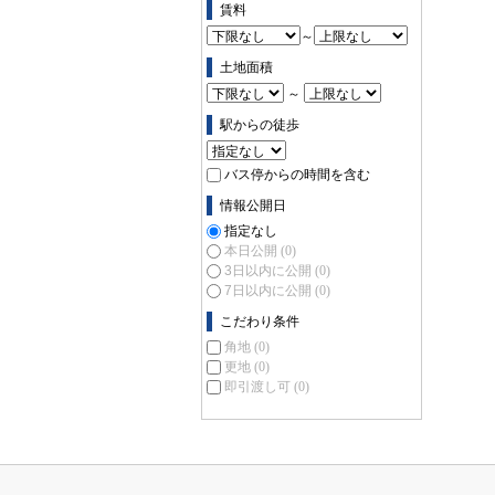
賃料
～
土地面積
～
駅からの徒歩
バス停からの時間を含む
情報公開日
指定なし
本日公開
(0)
3日以内に公開
(0)
7日以内に公開
(0)
こだわり条件
角地
(0)
更地
(0)
即引渡し可
(0)