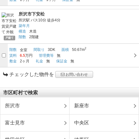
所沢市下安松
所沢駅
バス10分
徒歩4分
築年月
構造
木造
階数
2階建
戸建て
2
階数
間取り
3DK
面積
50.67m
全室
賃料
6.5
万円
管理費等
無
敷金
2ヶ月
礼金
無
保証金
無
チェックした物件を
お問い合わせ
市区町村で検索
所沢市
新座市
富士見市
中央区