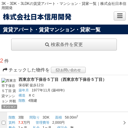
3K・3DK・3LDKの賃貸アパート・マンション・貸家一覧｜株式会社日本信
用開発
株式会社日本信用開発
賃貸アパート・賃貸マンション・貸家一覧
検索条件を変更
2
件
チェックした物件を
お問い合わせ
西東京市下保谷５丁目（西東京市下保谷５丁目）
保谷駅
徒歩12分
築年月
1977年11月
(築48年)
構造
ＲＣ
階数
4階建
マンション
2
階数
3階
間取り
3DK
面積
58.00m
賃料
7.3
万円
管理費等
2,000円
敷金
1ヶ月
礼金
1ヶ月
保証金
無