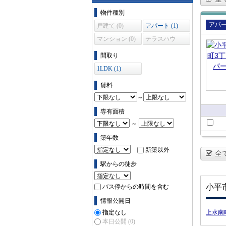
物件の条件で絞り込む
物件種別
戸建て (0)
アパート (1)
賃貸
マンション (0)
テラスハウ
ート
ス (0)
間取り
1LDK (1)
賃料
～
専有面積
～
築年数
新築以外
全
駅からの徒歩
小平
バス停からの時間を含む
情報公開日
指定なし
上水南
本日公開
(0)