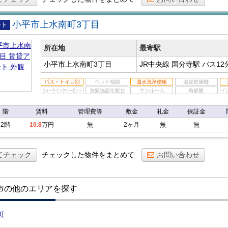
小平市上水南町3丁目
アパ
所在地
最寄駅
小平市上水南町3丁目
JR中央線 国分寺駅
バス12
階
賃料
管理費等
敷金
礼金
保証金
2階
10.8
万円
無
2ヶ月
無
無
てチェック
チェックした物件をまとめて
お問い合わせ
市の他のエリアを探す
町