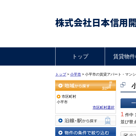
株式会社日本信用
トップ
賃貸物件
トップ
>
小平市
>
小平市の賃貸アパート・マンシ
地域から探す
市区町村
小平市
市区町村選択
一覧で
1
件中 
並び替
沿線・駅から探す
全