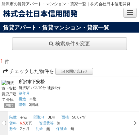
所沢市の賃貸アパート・マンション・貸家一覧｜株式会社日本信用開発
株式会社日本信用開発
賃貸アパート・賃貸マンション・貸家一覧
検索条件を変更
1
件
チェックした物件を
お問い合わせ
所沢市下安松
所沢駅
バス10分
徒歩4分
築年月
構造
木造
階数
2階建
戸建て
2
階数
間取り
3DK
面積
50.67m
全室
賃料
6.5
万円
管理費等
無
敷金
2ヶ月
礼金
無
保証金
無