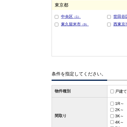
東京都
中央区
世田谷
（1）
東久留米市
西東京
（9）
条件を指定してください。
物件種別
戸建て
1R～
2K～
間取り
3K～
4K～