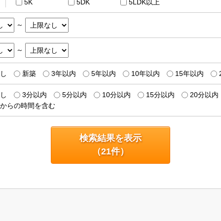
5K
5DK
5LDK以上
～
～
し
新築
3年以内
5年以内
10年以内
15年以内
し
3分以内
5分以内
10分以内
15分以内
20分以内
からの時間を含む
検索結果を表示
（
21
件）