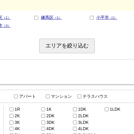
区
練馬区
小平市
（1）
（1）
（1）
市
（3）
エリアを絞り込む
アパート
マンション
テラスハウス
1R
1K
1DK
1LDK
2K
2DK
2LDK
3K
3DK
3LDK
4K
4DK
4LDK