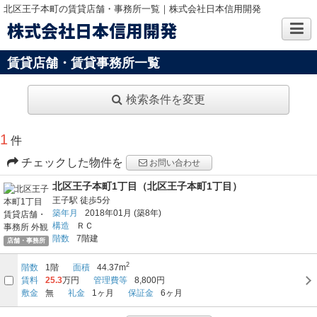
北区王子本町の賃貸店舗・事務所一覧｜株式会社日本信用開発
株式会社日本信用開発
賃貸店舗・賃貸事務所一覧
検索条件を変更
1
件
チェックした物件を
お問い合わせ
北区王子本町1丁目（北区王子本町1丁目）
王子駅
徒歩5分
築年月
2018年01月
(築8年)
構造
ＲＣ
階数
7階建
店舗・事務所
2
階数
1階
面積
44.37m
賃料
25.3
万円
管理費等
8,800円
敷金
無
礼金
1ヶ月
保証金
6ヶ月