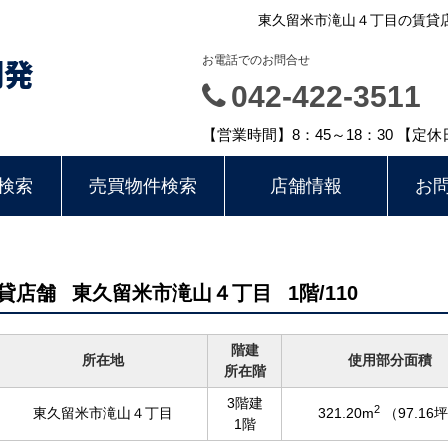
東久留米市滝山４丁目の賃貸店舗
開発
お電話でのお問合せ
042-422-3511
【営業時間】8：45～18：30 【定
検索
売買物件検索
店舗情報
お
賃貸店舗
東久留米市滝山４丁目
1階/110
階建
所在地
使用部分面積
所在階
3階建
2
東久留米市滝山４丁目
321.20m
（97.16
1階