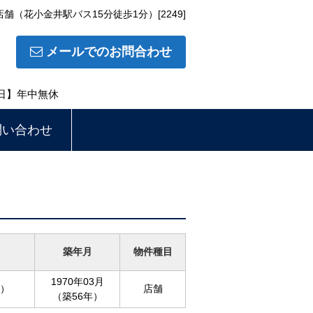
（花小金井駅バス15分徒歩1分）[2249]
メールでのお問合わせ
休日】年中無休
問い合わせ
築年月
物件種目
1970年03月
坪）
店舗
（築56年）