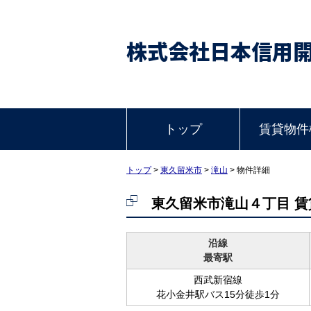
株式会社日本信用
トップ
賃貸物件
トップ
>
東久留米市
>
滝山
>
物件詳細
東久留米市滝山４丁目 
沿線
最寄駅
西武新宿線
花小金井駅バス15分徒歩1分