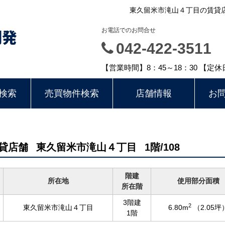
東久留米市滝山４丁目の賃貸店舗
開発
お電話でのお問合せ
042-422-3511
【営業時間】8：45～18：30 【定
検索
売買物件検索
店舗情報
お
賃貸店舗
東久留米市滝山４丁目
1階/108
階建
所在地
使用部分面積
所在階
3階建
2
東久留米市滝山４丁目
6.80m
（2.05坪
1階