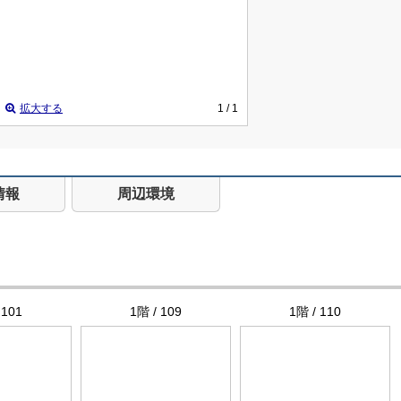
拡大する
1
/ 1
情報
周辺環境
 101
1階 / 109
1階 / 110