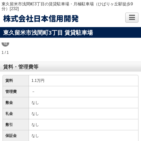
東久留米市浅間町3丁目の賃貸駐車場・月極駐車場（ひばりヶ丘駅徒歩9
分）[232]
株式会社日本信用開発
東久留米市浅間町3丁目
賃貸駐車場
1 / 1
賃料・管理費等
賃料
1.1万円
管理費
－
敷金
なし
礼金
なし
敷引
なし
保証金
なし