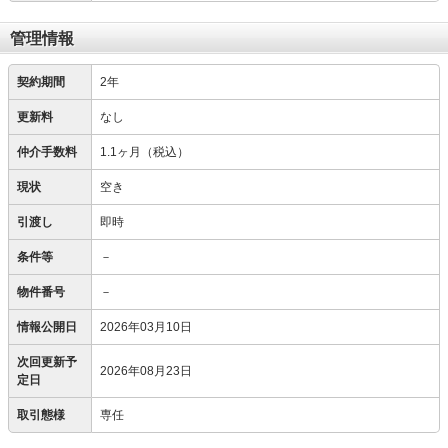
管理情報
契約期間
2年
更新料
なし
仲介手数料
1.1ヶ月（税込）
現状
空き
引渡し
即時
条件等
－
物件番号
－
情報公開日
2026年03月10日
次回更新予
2026年08月23日
定日
取引態様
専任