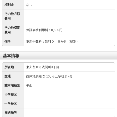
権利金
なし
その他月額
費用
その他初期
保証会社利用料
：
8,800円
費用
備考
更新手数料：賃料０．５か月（税別）
基本情報
所在地
東久留米市浅間町3丁目
交通
西武池袋線 ひばりヶ丘駅徒歩9分
駐車場種別
平面
小学校区
中学校区
周辺施設