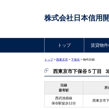
株式会社日本信用
トップ
賃貸物件
トップ
>
西東京市
>
下保谷
>
物件詳細
西東京市下保谷５丁目
3
沿線
所
最寄駅
西武池袋線
西東京市
保谷駅徒歩12分