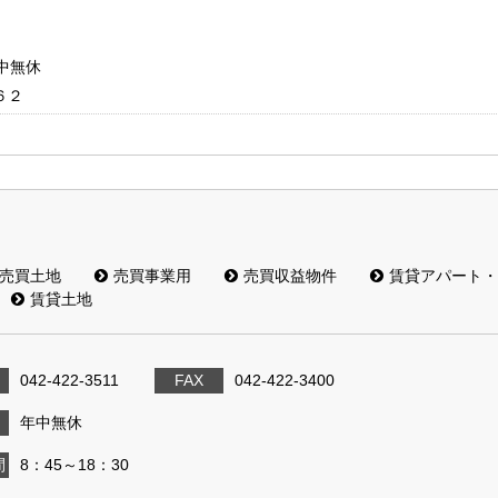
年中無休
６２
売買土地
売買事業用
売買収益物件
賃貸アパート・
賃貸土地
042-422-3511
FAX
042-422-3400
年中無休
間
8：45～18：30