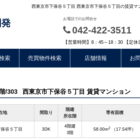
西東京市下保谷５丁目 西東京市下保谷５丁目の賃貸マンショ
お電話でのお問合せ
開発
042-422-3511
【営業時間】8：45～18：30 【定
検索
売買物件検索
店舗情報
お
階/303
西東京市下保谷５丁目 賃貸マンション
階建
在地
間取り
専有面積
所在階
4階建
2
下保谷５丁目
3DK
58.00m
（17.54坪）
3階