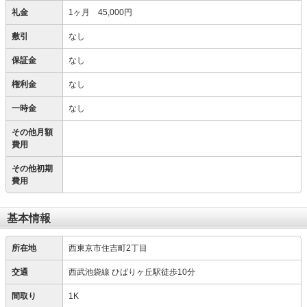
礼金
1ヶ月 45,000円
敷引
なし
保証金
なし
権利金
なし
一時金
なし
その他月額
費用
その他初期
費用
基本情報
所在地
西東京市住吉町2丁目
交通
西武池袋線 ひばりヶ丘駅徒歩10分
間取り
1K