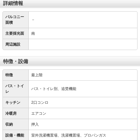
詳細情報
バルコニー
－
面積
主要採光面
南
周辺施設
特徴・設備
特徴
最上階
バス・トイ
バス・トイレ別、追焚機能
レ
キッチン
2口コンロ
冷暖房
エアコン
収納
押入
設備・機能
室外洗濯機置場、洗濯機置場、プロパンガス