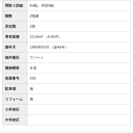
間取り詳細
K4帖、和室6帖
階数
2階建
所在階
2階
2
専有面積
23.00m
（6.95坪）
築年月
1980年03月
（築46年）
物件種目
アパート
建物構造
木造
部屋番号
205
駐車場
無
リフォーム
無
小学校区
中学校区