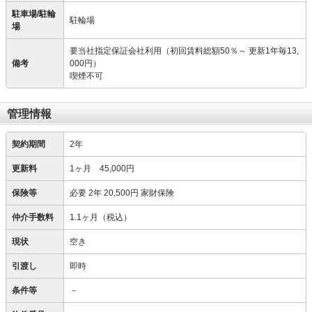
駐車場/駐輪
駐輪場
場
要当社指定保証会社利用（初回賃料総額50％～ 更新1年毎13,
備考
000円）
喫煙不可
管理情報
契約期間
2年
更新料
1ヶ月 45,000円
保険等
必要
2年 20,500円 家財保険
仲介手数料
1.1ヶ月（税込）
現状
空き
引渡し
即時
条件等
－