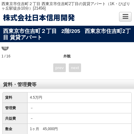
西東京市住吉町２丁目 西東京市住吉町2丁目の賃貸アパート（1K・ひばり
ヶ丘駅徒歩10分）[21456]
株式会社日本信用開発
西東京市住吉町２丁目
2階/205
西東京市住吉町2丁
目 賃貸アパート
1 / 16
外観
prev
next
賃料・管理費等
賃料
4.5万円
管理費
－
共益費
－
敷金
1ヶ月 45,000円