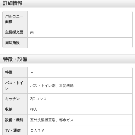
詳細情報
バルコニー
－
面積
主要採光面
南
周辺施設
特徴・設備
特徴
－
バス・トイ
バス・トイレ別、追焚機能
レ
キッチン
2口コンロ
収納
押入
設備・機能
室外洗濯機置場、都市ガス
TV・通信
ＣＡＴＶ