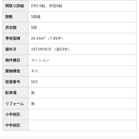
間取り詳細
DK5.5帖、和室6帖
階数
5階建
所在階
5階
2
専有面積
26.44m
（7.99坪）
築年月
1973年05月
（築53年）
物件種目
マンション
建物構造
ＲＣ
部屋番号
503
駐車場
無
リフォーム
無
小学校区
中学校区