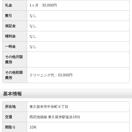
礼金
1ヶ月 35,000円
敷引
なし
保証金
なし
権利金
なし
一時金
なし
その他月額
費用
その他初期
クリーニング代
：
33,000円
費用
基本情報
所在地
東久留米市中央町６丁目
交通
西武池袋線 東久留米駅徒歩18分
間取り
1DK