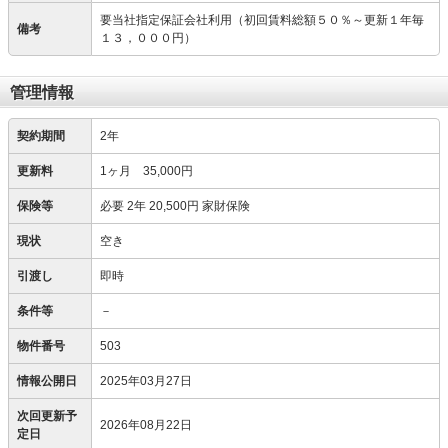
要当社指定保証会社利用（初回賃料総額５０％～更新１年毎
備考
１３，０００円）
管理情報
契約期間
2年
更新料
1ヶ月 35,000円
保険等
必要
2年 20,500円 家財保険
現状
空き
引渡し
即時
条件等
－
物件番号
503
情報公開日
2025年03月27日
次回更新予
2026年08月22日
定日